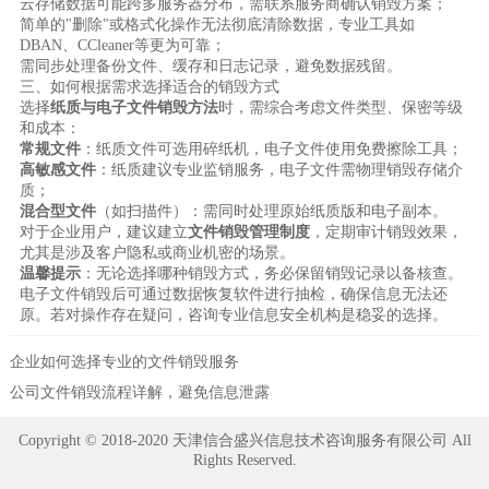
云存储数据可能跨多服务器分布，需联系服务商确认销毁方案；
简单的"删除"或格式化操作无法彻底清除数据，专业工具如
DBAN、CCleaner等更为可靠；
需同步处理备份文件、缓存和日志记录，避免数据残留。
三、如何根据需求选择适合的销毁方式
选择
纸质与电子文件销毁方法
时，需综合考虑文件类型、保密等级
和成本：
常规文件
：纸质文件可选用碎纸机，电子文件使用免费擦除工具；
高敏感文件
：纸质建议专业监销服务，电子文件需物理销毁存储介
质；
混合型文件
（如扫描件）：需同时处理原始纸质版和电子副本。
对于企业用户，建议建立
文件销毁管理制度
，定期审计销毁效果，
尤其是涉及客户隐私或商业机密的场景。
温馨提示
：无论选择哪种销毁方式，务必保留销毁记录以备核查。
电子文件销毁后可通过数据恢复软件进行抽检，确保信息无法还
原。若对操作存在疑问，咨询专业信息安全机构是稳妥的选择。
企业如何选择专业的文件销毁服务
公司文件销毁流程详解，避免信息泄露
Copyright © 2018-2020 天津信合盛兴信息技术咨询服务有限公司 All
Rights Reserved.