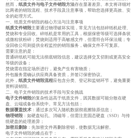
然而，
纸质文件与电子文件销毁方法
存在显著差异。本文将详细对
比两者的销毁流程、技术手段及注意事项，帮助您选择更高效、安
全的处理方式。
一、纸质文件销毁的核心方法与注意事项
纸质文件销毁
主要通过物理破坏实现，常见方法包括碎纸机处理、
焚烧和专业回收。碎纸机是常用的工具，根据保密等级可选择条状
或微粒状粉碎；焚烧则适用于高敏感文件，但需符合环保法规；专
业回收公司则提供全程监控的销毁服务，确保文件不可复原。
需要注意的是：
普通碎纸机可能无法彻底销毁信息，建议选择交叉切割或更高安全
等级的设备；
焚烧需在指定场所进行，避免产生有害物质；
外包服务需确认供应商具备资质，并签订保密协议。
此外，
纸质文件销毁流程
应包含分类、登记和监销环节，避免重要
资料误销毁。
二、电子文件销毁的技术手段与安全挑战
电子文件销毁
的复杂性远高于纸质文件，因其数据可能分散在硬
盘、云端或备份系统中。常见方法包括：
数据覆盖技术
：通过多次写入随机数据彻底擦除原信息；
物理销毁
：如硬盘钻孔、消磁等，但需注意固态硬盘（SSD）与传
统硬盘的处理差异；
加密后删除
：先加密文件再删除密钥，使数据无法解密。
电子文件销毁的难点在于：